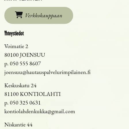
Verkkokauppaan
Yhteystiedot
Voimatie 2
80100 JOENSUU
p.
050 555 8607
joensuu@hautauspalvelurimpilainen.fi
Keskuskatu 24
81100 KONTIOLAHTI
p.
050 325 0631
kontiolahdenkukka@gmail.com
Niskantie 44