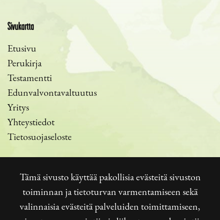
Sivukartta
Etusivu
Perukirja
Testamentti
Edunvalvontavaltuutus
Yritys
Yhteystiedot
Tietosuojaseloste
Tämä sivusto käyttää pakollisia evästeitä sivuston
toiminnan ja tietoturvan varmentamiseen sekä
© 2023 Hautauspalvelu Rimpiläinen. Sivusto
atFlow
valinnaisia evästeitä palveluiden toimittamiseen,
Oy