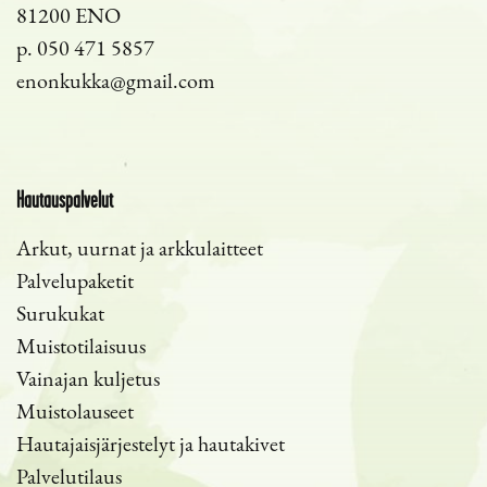
81200 ENO
p.
050 471 5857
enonkukka@gmail.com
Hautauspalvelut
Arkut, uurnat ja arkkulaitteet
Palvelupaketit
Surukukat
Muistotilaisuus
Vainajan kuljetus
Muistolauseet
Hautajaisjärjestelyt ja hautakivet
Palvelutilaus