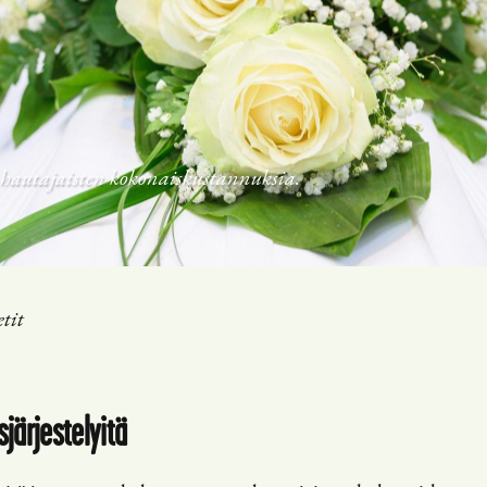
hautajaisten kokonaiskustannuksia.
tit
järjestelyitä