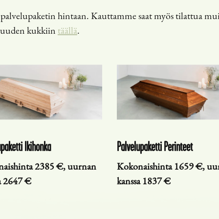
än palvelupaketin hintaan. Kauttamme saat myös tilattua mui
isuuden kukkiin
täällä
.
paketti Ikihonka
Palvelupaketti Perinteet
aishinta 2385 €, uurnan
Kokonaishinta 1659 €, uu
a 2647 €
kanssa 1837 €