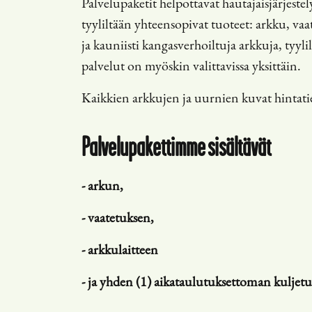
Palvelupaketit helpottavat hautajaisjärjest
tyyliltään yhteensopivat tuoteet: arkku, va
ja kauniisti kangasverhoiltuja arkkuja, tyylil
palvelut on myöskin valittavissa yksittäin.
Kaikkien arkkujen ja uurnien kuvat hintat
Palvelupakettimme sisältävät
- arkun,
- vaatetuksen,
- arkkulaitteen
- ja yhden (1) aikataulutuksettoman kulje