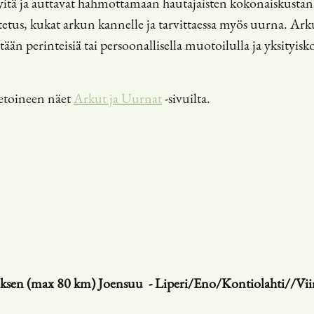
elyitä ja auttavat hahmottamaan hautajaisten kokonaiskustan
atetus, kukat arkun kannelle ja tarvittaessa myös uurna. Ar
tään perinteisiä tai persoonallisella muotoilulla ja yksityisko
ietoineen näet
Arkut ja Uurnat
-sivuilta.
tuksen (max 80 km) Joensuu - Liperi/Eno/Kontiolahti//Vii