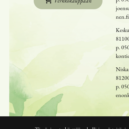
Verkkokauppaan
joens
nen.fi
Kesku
811
p.
050
konti
Niska
8120
p.
050
enon