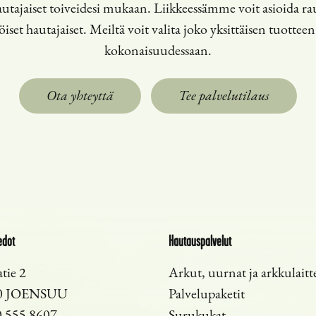
tajaiset toiveidesi mukaan. Liikkeessämme voit asioida ra
et hautajaiset. Meiltä voit valita joko yksittäisen tuotteen 
kokonaisuudessaan.
Ota yhteyttä
Tee palvelutilaus
edot
Hautauspalvelut
tie 2
Arkut, uurnat ja arkkulaitt
0 JOENSUU
Palvelupaketit
 555 8607
Surukukat