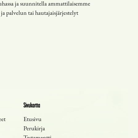
uhassa ja suunnitella ammattilaisemme
ja palvelun tai hautajaisjärjestelyt
Sivukartta
eet
Etusivu
Perukirja
Testamentti