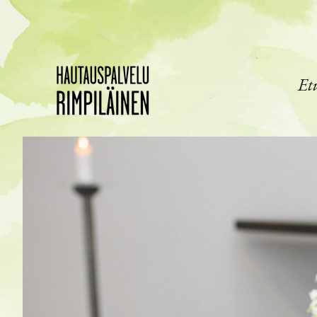
Siirry pääsisältöön
Et