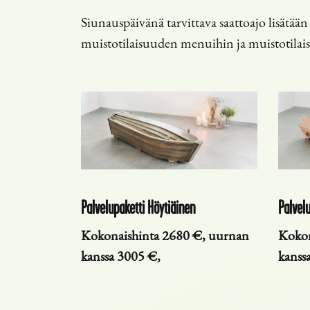
Siunauspäivänä tarvittava saattoajo lisätä
muistotilaisuuden menuihin ja muistotila
Palvelupaketti Höytiäinen
Palvelu
Kokonaishinta 2680 €, uurnan
Kokon
kanssa 3005 €,
kanss