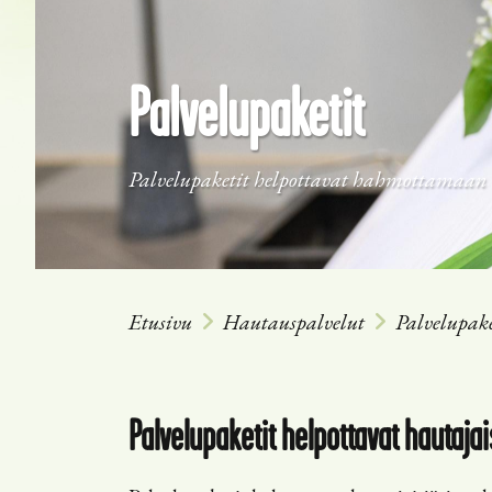
Palvelupaketit
Palvelupaketit helpottavat hahmottamaan 
Etusivu
Hautauspalvelut
Palvelupake
Palvelupaketit helpottavat hautajais