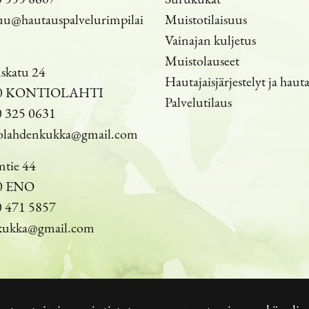
uu@hautauspalvelurimpilai
Muistotilaisuus
Vainajan kuljetus
Muistolauseet
skatu 24
Hautajaisjärjestelyt ja haut
00 KONTIOLAHTI
Palvelutilaus
 325 0631
olahdenkukka@gmail.com
ntie 44
0 ENO
 471 5857
kukka@gmail.com