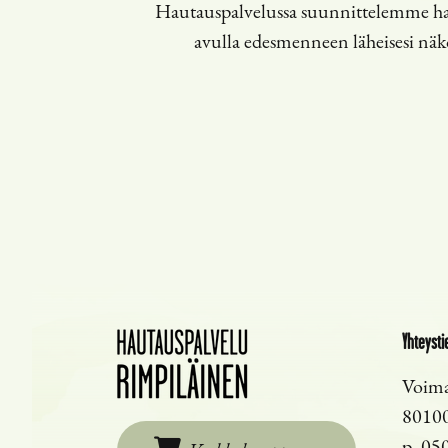
Hautauspalvelussa suunnittelemme hau
avulla edesmenneen läheisesi näköis
Yhteysti
Voima
8010
p.
050