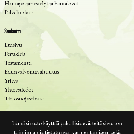
Hautajaisjärjestelyt ja hautakivet
Palvelutilaus
Sivukartta
Etusivu
Perukirja
Testamentti
Edunvalvontavaltuutus
Yritys
Yhteystiedot
Tietosuojaseloste
Tämä sivusto käyttää pakollisia evästeitä sivuston
toiminnan ja tietoturvan varmentamiseen sekä