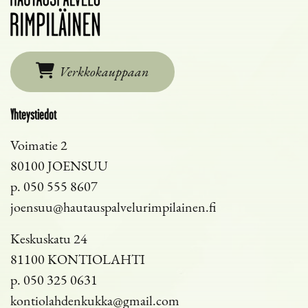
Verkkokauppaan
Yhteystiedot
Voimatie 2
80100 JOENSUU
p.
050 555 8607
joensuu@hautauspalvelurimpilainen.fi
Keskuskatu 24
81100 KONTIOLAHTI
p.
050 325 0631
kontiolahdenkukka@gmail.com