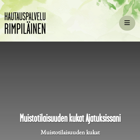
Siirry pääsisältöön
Muistotilaisuuden kukat Ajatuksissani
Muistotilaisuuden kukat