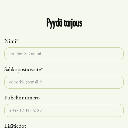
Pyydä tarjous
Nimi*
Sähköpostiosoite*
Puhelinnumero
Lisätiedot