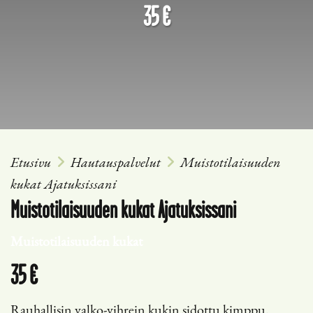
35 €
Etusivu
Hautauspalvelut
Muistotilaisuuden
kukat Ajatuksissani
Muistotilaisuuden kukat Ajatuksissani
Muistotilaisuuden kukat
35 €
Rauhallisin valko-vihrein kukin sidottu kimppu.