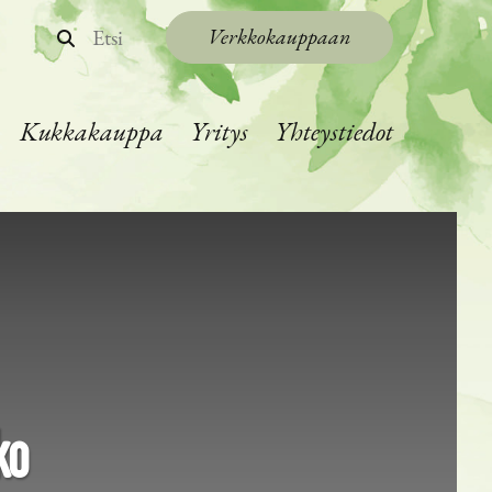
Etsi
Verkkokauppaan
Kukkakauppa
Yritys
Yhteystiedot
ko