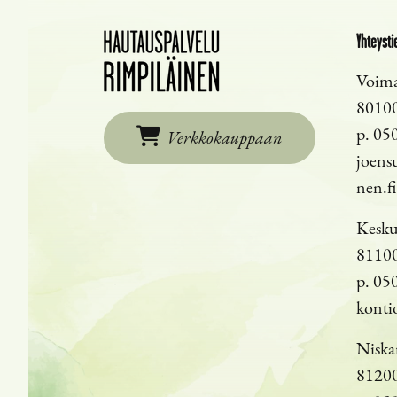
Yhteysti
Voima
8010
p.
050
Verkkokauppaan
joens
nen.fi
Kesku
811
p.
050
konti
Niska
8120