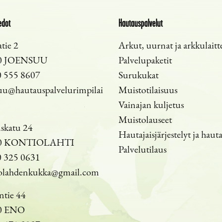
edot
Hautauspalvelut
tie 2
Arkut, uurnat ja arkkulaitt
0 JOENSUU
Palvelupaketit
 555 8607
Surukukat
uu@hautauspalvelurimpilai
Muistotilaisuus
Vainajan kuljetus
Muistolauseet
skatu 24
Hautajaisjärjestelyt ja haut
00 KONTIOLAHTI
Palvelutilaus
 325 0631
olahdenkukka@gmail.com
ntie 44
0 ENO