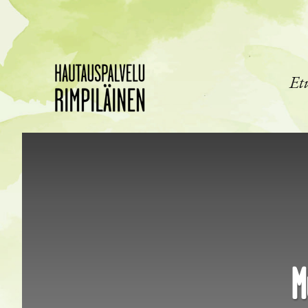
Siirry pääsisältöön
Et
M